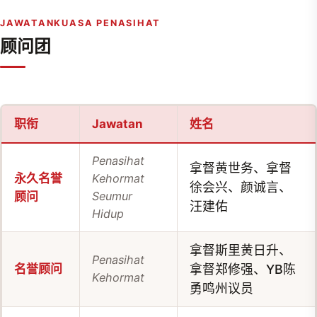
JAWATANKUASA PENASIHAT
顾问团
职衔
Jawatan
姓名
Penasihat
拿督黄世务、拿督
永久名誉
Kehormat
徐会兴、颜诚言、
Seumur
顾问
汪建佑
Hidup
拿督斯里黄日升、
Penasihat
名誉顾问
拿督郑修强、YB陈
Kehormat
勇鸣州议员