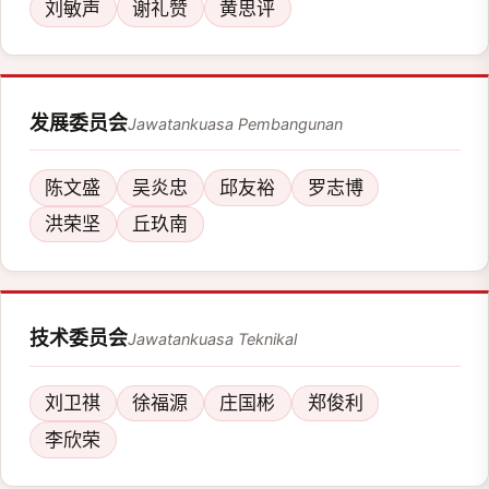
刘敏声
谢礼赞
黄思评
发展委员会
Jawatankuasa Pembangunan
陈文盛
吴炎忠
邱友裕
罗志博
洪荣坚
丘玖南
技术委员会
Jawatankuasa Teknikal
刘卫祺
徐福源
庄国彬
郑俊利
李欣荣