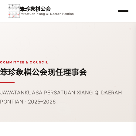
笨珍象棋公会
Persatuan Xiang Qi Daerah Pontian
COMMITTEE & COUNCIL
笨珍象棋公会现任理事会
JAWATANKUASA PERSATUAN XIANG QI DAERAH
PONTIAN · 2025–2026