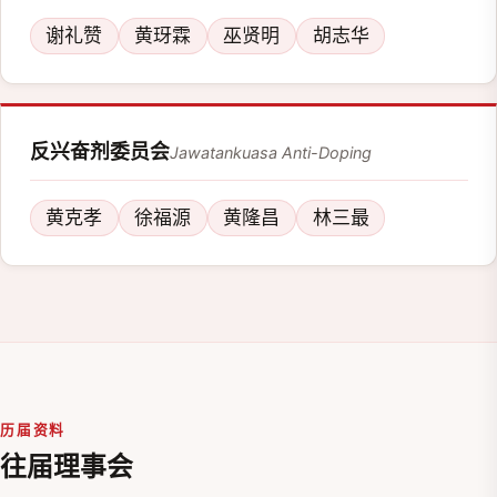
谢礼赞
黄玡霖
巫贤明
胡志华
反兴奋剂委员会
Jawatankuasa Anti-Doping
黄克孝
徐福源
黄隆昌
林三最
历届资料
往届理事会